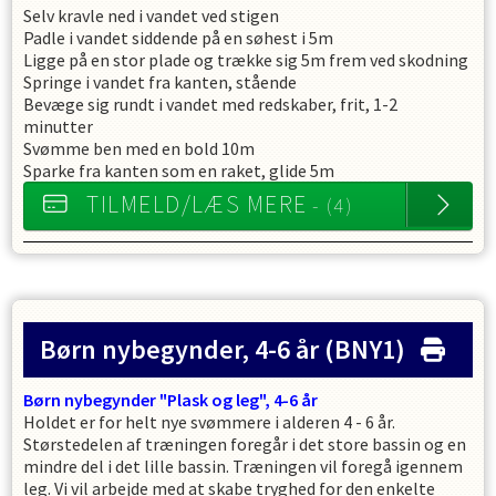
Selv kravle ned i vandet ved stigen
Padle i vandet siddende på en søhest i 5m
Ligge på en stor plade og trække sig 5m frem ved skodning
Springe i vandet fra kanten, stående
Bevæge sig rundt i vandet med redskaber, frit, 1-2
minutter
Svømme ben med en bold 10m
Sparke fra kanten som en raket, glide 5m
TILMELD/LÆS MERE
- (4)
Børn nybegynder, 4-6 år
(BNY1)
Børn nybegynder "Plask og leg", 4-6 år
Holdet er for helt nye svømmere i alderen 4 - 6 år.
Størstedelen af træningen foregår i det store bassin og en
mindre del i det lille bassin. Træningen vil foregå igennem
leg. Vi vil arbejde med at skabe tryghed for den enkelte