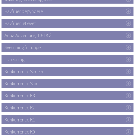
Havfruer begyndere
Havfruer let øvet
Aqua Adventure, 10-18 år
Svømning for unge
Livredning
Konkurrence Serie 5
Konkurrence Start
Konkurrence K3
Konkurrence K2
Konkurrence K1
Konkurrence K0