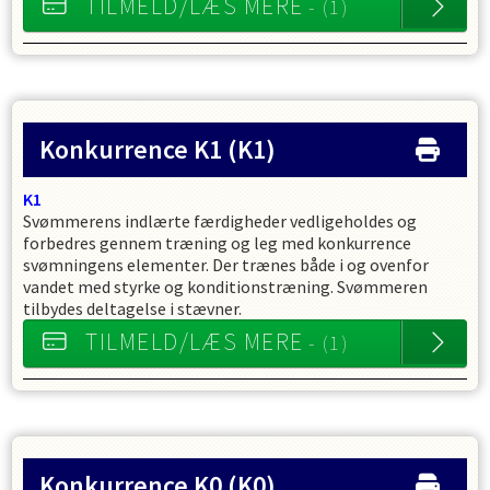
TILMELD/LÆS MERE
- (1)
Konkurrence K1
(K1)
K1
Svømmerens indlærte færdigheder vedligeholdes og
forbedres gennem træning og leg med konkurrence
svømningens elementer. Der trænes både i og ovenfor
vandet med styrke og konditionstræning. Svømmeren
tilbydes deltagelse i stævner.
TILMELD/LÆS MERE
- (1)
Konkurrence K0
(K0)