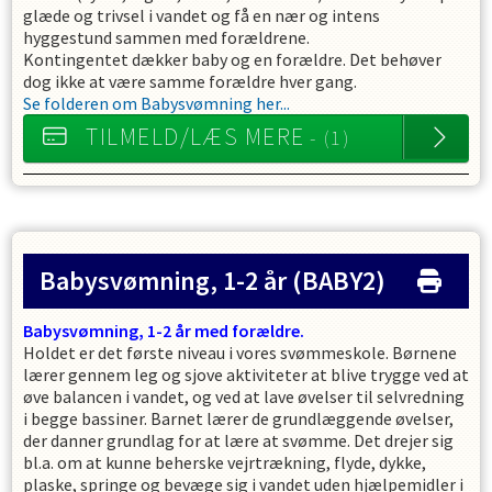
glæde og trivsel i vandet og få en nær og intens
hyggestund sammen med forældrene.
Kontingentet dækker baby og en forældre. Det behøver
dog ikke at være samme forældre hver gang.
Se folderen om Babysvømning her...
TILMELD/LÆS MERE
- (1)
Babysvømning, 1-2 år
(BABY2)
Babysvømning, 1
-2 år med forældre.
Holdet er det første niveau i vores svømmeskole. Børnene
lærer gennem leg og sjove aktiviteter at blive trygge ved at
øve balancen i vandet, og ved at lave øvelser til selvredning
i begge bassiner. Barnet lærer de grundlæggende øvelser,
der danner grundlag for at lære at svømme. Det drejer sig
bl.a. om at kunne beherske vejrtrækning, flyde, dykke,
plaske, springe og bevæge sig i vandet uden hjælpemidler i