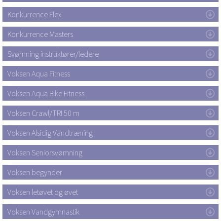
Konkurrence Flex
Konkurrence Masters
Svømning instruktører/ledere
Voksen Aqua Fitness
Voksen Aqua Bike Fitness
Voksen Crawl/TRI 50 m
Voksen Alsidig Vandtræning
Voksen Seniorsvømning
Voksen begynder
Voksen letøvet og øvet
Voksen Vandgymnastik