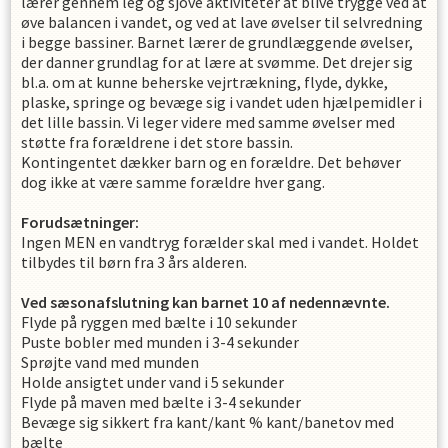
lærer gennem leg og sjove aktiviteter at blive trygge ved at
øve balancen i vandet, og ved at lave øvelser til selvredning
i begge bassiner. Barnet lærer de grundlæggende øvelser,
der danner grundlag for at lære at svømme. Det drejer sig
bl.a. om at kunne beherske vejrtrækning, flyde, dykke,
plaske, springe og bevæge sig i vandet uden hjælpemidler i
det lille bassin. Vi leger videre med samme øvelser med
støtte fra forældrene i det store bassin.
Kontingentet dækker barn og en forældre. Det behøver
dog ikke at være samme forældre hver gang.
Forudsætninger:
Ingen MEN en vandtryg forælder skal med i vandet. Holdet
tilbydes til børn fra 3 års alderen.
Ved sæsonafslutning kan barnet 10 af nedennævnte.
Flyde på ryggen med bælte i 10 sekunder
Puste bobler med munden i 3-4 sekunder
Sprøjte vand med munden
Holde ansigtet under vand i 5 sekunder
Flyde på maven med bælte i 3-4 sekunder
Bevæge sig sikkert fra kant/kant % kant/banetov med
bælte