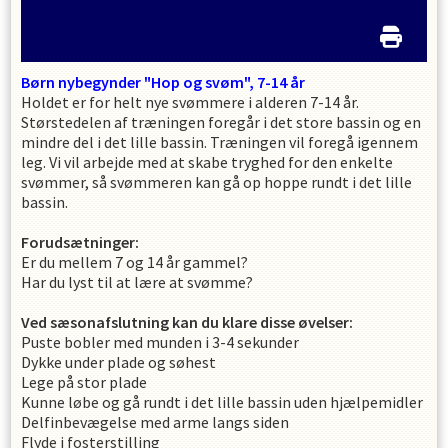
Børn nybegynder "Hop og svøm", 7-14 år
Holdet er for helt nye svømmere i alderen 7-14 år.
Størstedelen af træningen foregår i det store bassin og en
mindre del i det lille bassin. Træningen vil foregå igennem
leg. Vi vil arbejde med at skabe tryghed for den enkelte
svømmer, så svømmeren kan gå op hoppe rundt i det lille
bassin.
Forudsætninger:
Er du mellem 7 og 14 år gammel?
Har du lyst til at lære at svømme?
Ved sæsonafslutning kan du klare disse øvelser:
Puste bobler med munden i 3-4 sekunder
Dykke under plade og søhest
Lege på stor plade
Kunne løbe og gå rundt i det lille bassin uden hjælpemidler
Delfinbevægelse med arme langs siden
Flyde i fosterstilling