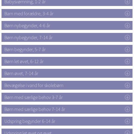
Babysvømning, 1-2 år
Barn med forældre, 3-4 år
Børn nybegynder, 4-6 år
Børn nybegynder, 7-14 år
Børn begynder, 5-7 år
Børn let øvet, 6-12 år
Børn øvet, 7-14 år
Bevægelse i vand for skolebørn
Børn med særlige behov 3-7 år
Børn med særlige behov 7-14 år
Udspring begynder 6-14 år
Udspring let øvet og øvet