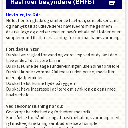
Havfruer begyndere
(BHFB)
Havfruer, fra 6 år
.
Holdet er for glade og smilende havfruer, som elsker vand,
og har lyst til at udleve deres havfruedrømme gennem
diverse lege og øvelser med en havfruehale på. Holdet er et
supplement til eller erstatning for normal banesvømning.
Forudsætninger:
Du skal være glad for vand og være tryg ved at dykke i den
lave ende af det store bassin
Du skal kunne deltage i undervisningen uden dine forældre
Du skal kunne svømme 200 meter uden pause, med eller
uden hjælpemidler
Du skal helst kunne flyde på ryggen
Du skal have interesse i at lære om synkron og dans med
havfruehale
Ved sæsonafslutning har du:
God kropsbevidsthed og forbedret motorik
Forståelse for håndtering af havfruehalen, svømning med
rytmisk vejrtrækning samt udførelse af simple