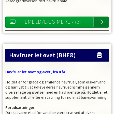
koreografiøvelser iført havfruehale
TILMELD/LÆS MERE
- (2)
Havfruer let øvet
(BHFØ)
Havfruer let øvet og øvet, fra 8 år
.
Holdet er for glade og smilende havfruer, som elsker vand,
og har lyst til at udleve deres havfruedrømme gennem
diverse lege og øvelser med en havfruehale på. Holdet er et
supplement til eller erstatning for normal banesvømning.
Forudsætninger:
Du skal være glad for vand og være tryg ved at dykke