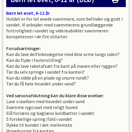
Børn let øvet, 6-12 år
Holdet er for let øvede svømmere, som befinder sig godt i
vandet. Vi arbejder med svømmerens grundlæggende
fortrolighed i vandet og videreudvikler svømmeren
kompetencer i de fire stilarter.
Forudsætninger:
Kan du lave delfinbevægelse med dine arme langs siden?
Kan du flyde i fosterstilling?
Kan du lave raketafsæt fra kant på maven eller ryggen?
Tør du selv springe i vandet fra kanten?
Kan du sidde på en plade og snurre rundt?
Tør du få hele hovedet under vand?
Ved sæsonafslutning kan du klare disse øvelser:
Lave crawlben med hovedet under vand
Svømme rygcrawl med roligt hoved
Slå forlæns og baglæns koldbøtter i vandet
5 forskellige spring/fald i vandet
Dykke til bundet i det mellemste
Hovedspring fra kanten