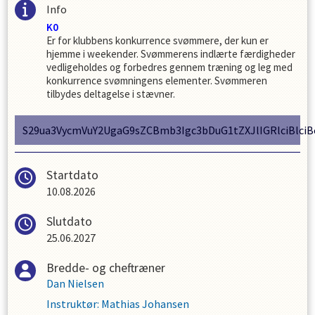
Info
K0
Er for klubbens konkurrence svømmere, der kun er
hjemme i weekender. Svømmerens indlærte færdigheder
vedligeholdes og forbedres gennem træning og leg med
konkurrence svømningens elementer. Svømmeren
tilbydes deltagelse i stævner.
S29ua3VycmVuY2UgaG9sZCBmb3Igc3bDuG1tZXJlIGRlciBlc
Startdato
10.08.2026
Slutdato
25.06.2027
Bredde- og cheftræner
Dan Nielsen
Instruktør
:
Mathias Johansen