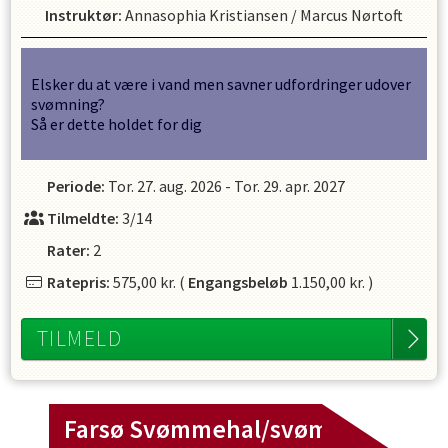
Instruktør
:
Annasophia Kristiansen
/
Marcus Nørtoft
Elsker du at være i vand men savner udfordringer udover
svømning?
Så er dette holdet for dig
Periode:
Tor. 27. aug. 2026
-
Tor. 29. apr. 2027
Tilmeldte:
3/14
Rater:
2
Ratepris:
575,00 kr.
(
Engangsbeløb
1.150,00 kr.
)
TILMELD
Farsø Svømmehal/svømmehal