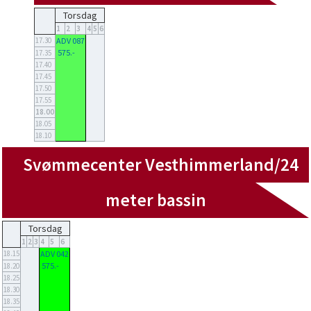
Torsdag
1
2
3
4
5
6
17.30
ADV 087
575.-
17.35
17.40
17.45
17.50
17.55
18.00
18.05
18.10
Svømmecenter Vesthimmerland/24
meter bassin
Torsdag
1
2
3
4
5
6
18.15
ADV 042
575.-
18.20
18.25
18.30
18.35