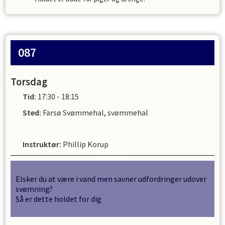
087
Torsdag
Tid:
17:30 - 18:15
Sted:
Farsø Svømmehal, svømmehal
Instruktør
:
Phillip Korup
Elsker du at være i vand men savner udfordringer udover
svømning?
Så er dette holdet for dig