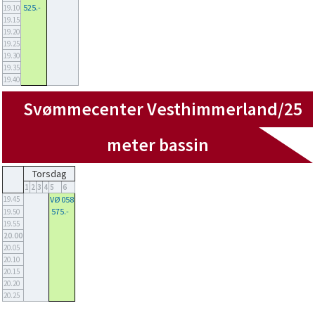
525.-
19.10
19.15
19.20
19.25
19.30
19.35
19.40
Svømmecenter Vesthimmerland/25
meter bassin
Torsdag
1
2
3
4
5
6
19.45
VØ 058
575.-
19.50
19.55
20.00
20.05
20.10
20.15
20.20
20.25