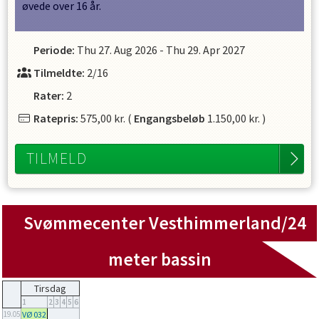
øvede over 16 år.
Periode:
Thu 27. Aug 2026
-
Thu 29. Apr 2027
Tilmeldte:
2/16
Rater:
2
Ratepris:
575,00 kr.
(
Engangsbeløb
1.150,00 kr.
)
TILMELD
Svømmecenter Vesthimmerland/24
meter bassin
Tirsdag
1
2
3
4
5
6
19.05
VØ 032