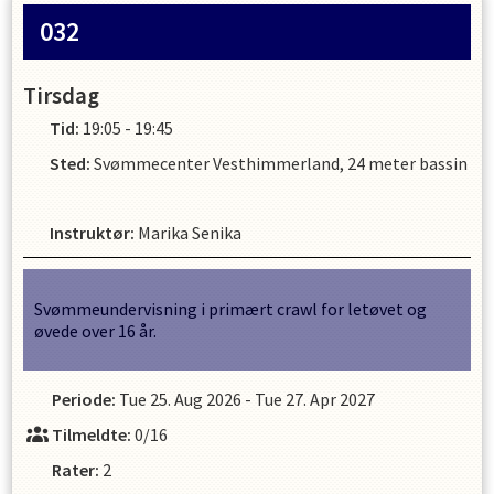
032
Tirsdag
Tid:
19:05 - 19:45
Sted:
Svømmecenter Vesthimmerland, 24 meter bassin
Instruktør
:
Marika Senika
Svømmeundervisning i primært crawl for letøvet og
øvede over 16 år.
Periode:
Tue 25. Aug 2026
-
Tue 27. Apr 2027
Tilmeldte:
0/16
Rater:
2