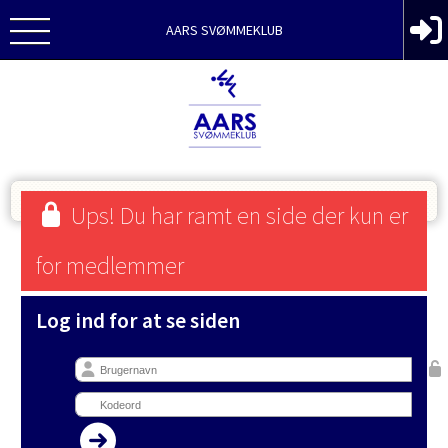
AARS SVØMMEKLUB
Ups! Du har ramt en side der kun er
for medlemmer
Log ind for at se siden