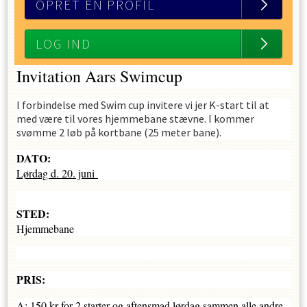
OPRET EN PROFIL
LOG IND
Invitation Aars Swimcup
I forbindelse med Swim cup invitere vi jer K-start til at
med være til vores hjemmebane stævne. I kommer
svømme 2 løb på kortbane (25 meter bane).
DATO:
Lørdag d. 20. juni
STED:
Hjemmebane
PRIS:
A: 150 kr for 2 starter og aftensmad lørdag sammen alle andre