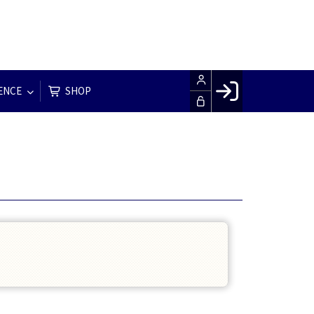
ENCE
SHOP
Facebook login
Husk mig
Glemt password
Opret profil
LOG IND