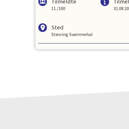
Tilmeldte
Tilmel
11
/
100
31.08.2
Sted
Støvring Svømmehal