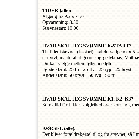
TIDER 
(alle)
: 
Afgang fra Aars 7.50
Opvarmning: 8.30 
Stævnestart: 10.00 
HVAD SKAL JEG SVØMME K-START?
Til Talentstævnet (K-start) skal du vælge max 5 
er itvivl, må du altid gerne spørge Matias, Mathias
Du kan vælge mellem følgende løb: 
Første afsnit: 25 fri - 25 fly - 25 ryg - 25 bryst
Andet afsnit: 50 bryst - 50 ryg - 50 fri 
HVAD SKAL JEG SVØMME K1, K2, K3?
Som altid får I ikke  valgfrihed over jeres løb, me
KØRSEL 
(alle):
Der bliver forældrekørsel til og fra stævnet, så 