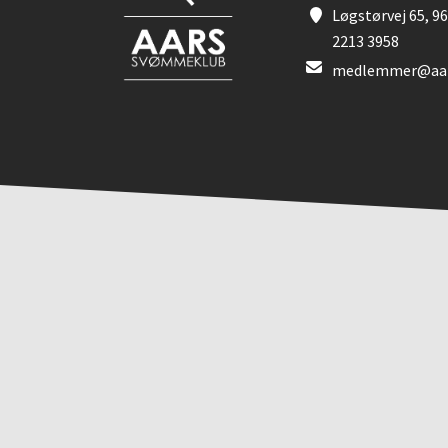
Løgstørvej 65, 96
2213 3958
medlemmer@aar