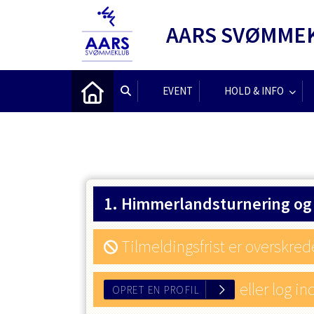
AARS SVØMME
EVENT
HOLD & INFO
1. Himmerlandsturnering og
Tilmeldingsfrist er overskred
eller log in