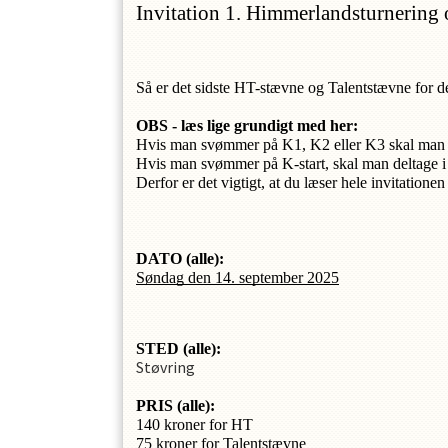
Invitation 1. Himmerlandsturnering 
Så er det sidste HT-stævne og Talentstævne for de
OBS - læs lige grundigt med her: 
OPRET EN PROFIL
Hvis man svømmer på K1, K2 eller K3 skal man d
Hvis man svømmer på K-start, skal man deltage i 
Derfor er det vigtigt, at du læser hele invitationen 
DATO (alle): 
Søndag den 14. september 2025
STED 
(alle)
:
Støvring
PRIS 
(alle):
140 kroner for HT
75 kroner for Talentstævne  