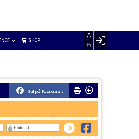
ENCE
SHOP
Facebook login
Husk mig
Glemt password
Opret profil
Del på Facebook
LOG IND