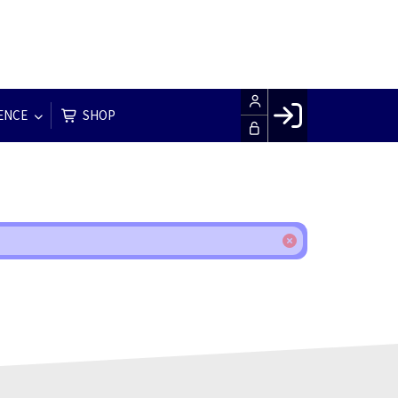
ENCE
SHOP
Facebook login
Husk mig
Glemt password
Opret profil
LOG IND